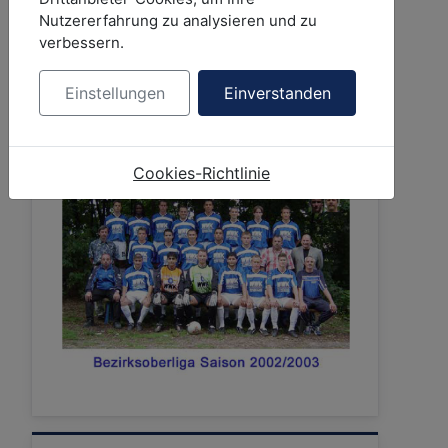
Nutzererfahrung zu analysieren und zu
Details
Veröffentlicht: 23. Februar 2024
verbessern.
Vizemeister Bezirksoberliga Darmstadt
& Aufstieg in die Landesliga Süd 2003
Einstellungen
Einverstanden
Die Mannschaft
Cookies-Richtlinie