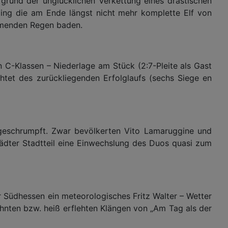
grund der unglücklichen Verkettung eines drastischen
ging die am Ende längst nicht mehr komplette Elf von
römenden Regen baden.
C-Klassen – Niederlage am Stück (2:7-Pleite als Gast
htet des zurückliegenden Erfolglaufs (sechs Siege en
n geschrumpft. Zwar bevölkerten Vito Lamaruggine und
tädter Stadtteil eine Einwechslung des Duos quasi zum
Südhessen ein meteorologisches Fritz Walter – Wetter
hnten bzw. heiß erflehten Klängen von „Am Tag als der