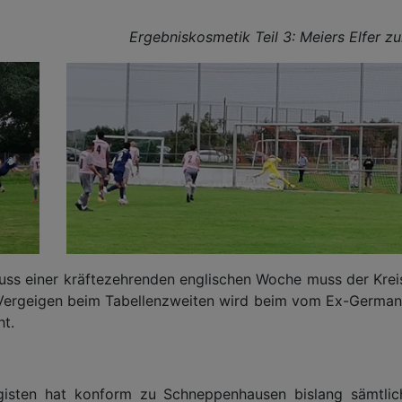
zum 1:4 Ergebniskosmetik Teil 3: Meiers Elfer zu
luss einer kräftezehrenden englischen Woche muss der K
m Vergeigen beim Tabellenzweiten wird beim vom Ex-Germa
t.
ligisten hat konform zu Schneppenhausen
bislang sämtli