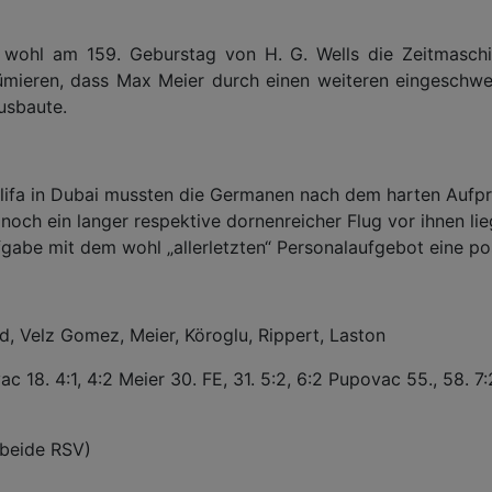
wohl am 159. Geburstag von H. G. Wells die Zeitmaschi
resümieren, dass Max Meier durch einen weiteren eingeschw
usbaute.
lifa in Dubai mussten die Germanen nach dem harten Aufpra
noch ein langer respektive dornenreicher Flug vor ihnen li
be mit dem wohl „allerletzten“ Personalaufgebot eine pos
id,
Velz Gomez,
Meier, Köroglu, Rippert,
Laston
vac 18. 4:1, 4:2 Meier 30. FE, 31. 5:2, 6:2 Pupovac 55., 58. 7
(beide RSV)