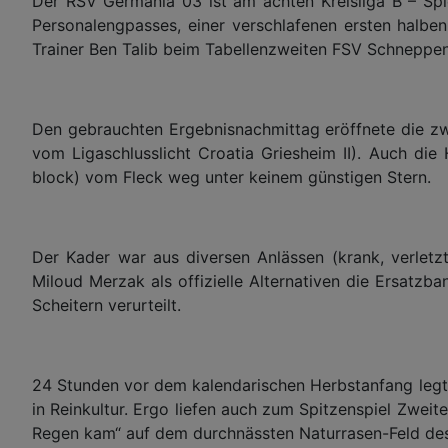
Der RSV Germania 03 ist am achten Kreisliga B – Spi
Personalengpasses, einer verschlafenen ersten halbe
Trainer Ben Talib beim Tabellenzweiten FSV Schneppe
Den gebrauchten Ergebnisnachmittag eröffnete die zwe
vom Ligaschlusslicht Croatia Griesheim II). Auch di
block) vom Fleck weg unter keinem günstigen Stern.
Der Kader war aus diversen Anlässen (krank, verletz
Miloud Merzak als offizielle Alternativen die Ersatz
Scheitern verurteilt.
24 Stunden vor dem kalendarischen Herbstanfang legte
in Reinkultur. Ergo liefen auch zum Spitzenspiel Zweit
Regen kam“ auf dem
durchnässten
Naturrasen-Feld
de