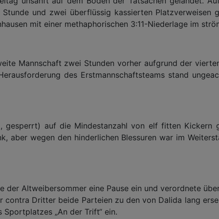
eltag unsanft auf dem Boden der Tatsachen gelandet. Auf
n Stunde und zwei überflüssig kassierten Platzverweisen 
nhausen mit einer methaphorischen 3:11-Niederlage im st
ite Mannschaft zwei Stunden vorher aufgrund der vierten 
e Herausforderung des Erstmannschaftsteams stand ungeac
t, gesperrt) auf die Mindestanzahl von elf fitten Kicker
bank, aber wegen den hinderlichen Blessuren war im Weiters
 der Altweibersommer eine Pause ein und verordnete über 
er contra Dritter beide
Parteien
zu den von Dalida lang erse
s Sportplatzes „An
der Trift“
ein.