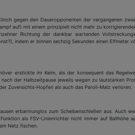
Clinch gegen den Daueropponenten der vergangenen zwei
mpf auf) mit einem prinzipiell nicht mehr zu korrigierende
zehner Richtung der dankbar wartenden Vollstreckungs
onst?), indem er binnen sechzig Sekunden einen Elfmeter v
növer erstickte im Keim, als der konsequent das Regelwe
rz nach der Halbzeitpause jeweils wegen zu lautstarken Pro
der Zuversichts-Hopfen als auch das Paroli-Malz verloren.
nhausen erbarmunglos zum Scheibenschießen aus. Auch 
 Funktion als FSV-Linienrichter nicht immer auf Ballhöhe 
em Netz fischen.