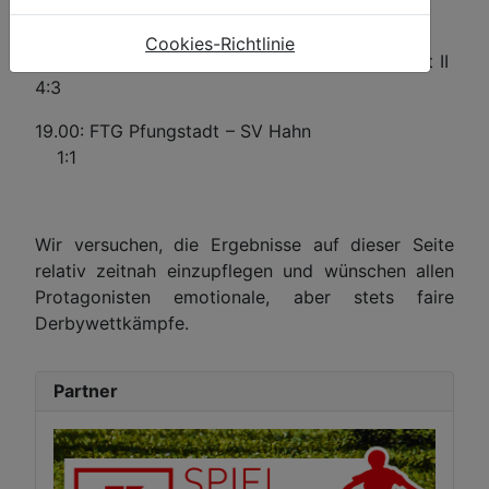
Samstag, 05.07.
Cookies-Richtlinie
17.30: FTG Pfungstadt II – Germania Pfungstadt II
4:3
19.00: FTG Pfungstadt – SV Hahn
1:1
Wir versuchen, die Ergebnisse auf dieser Seite
relativ zeitnah einzupflegen und wünschen allen
Protagonisten emotionale, aber stets faire
Derbywettkämpfe.
Partner