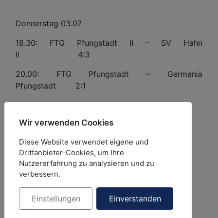
Donnerstag 03.07.
18.30: FTG Pfungstadt II – SV Hahn
II 4:3
20.00: FTG Pfungstadt – Germania
Pfungstadt 2:1
Wir verwenden Cookies
Freitag, 04.07.
Diese Website verwendet eigene und
18.30: SV Hahn II – Germania Pfungstadt II
Drittanbieter-Cookies, um Ihre
4:2
Nutzererfahrung zu analysieren und zu
verbessern.
20.00: SV Hahn – Germania Pfungstadt
8:0
Einstellungen
Einverstanden