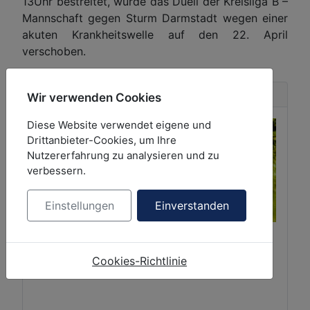
13Uhr bestreitet, wurde das Duell der Kreisliga B –
Mannschaft gegen Sturm Darmstadt wegen einer
akuten Krankheitswelle auf den 22. April
verschoben.
Partner
Wir verwenden Cookies
Diese Website verwendet eigene und
Drittanbieter-Cookies, um Ihre
Nutzererfahrung zu analysieren und zu
verbessern.
Einstellungen
Einverstanden
Cookies-Richtlinie