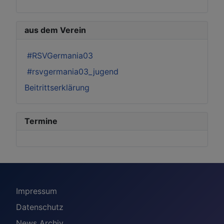
aus dem Verein
#RSVGermania03
#rsvgermania03_jugend
Beitrittserklärung
Termine
Impressum
Datenschutz
News Archiv